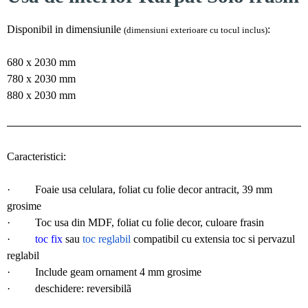
Disponibil in dimensiunile
:
(dimensiuni exterioare cu tocul inclus)
680 x 2030 mm
780 x 2030 mm
880 x 2030 mm
Caracteristici:
·
Foaie usa celulara, foliat cu folie decor antracit, 39 mm
grosime
·
Toc usa din MDF, foliat cu folie decor, culoare frasin
·
t
oc fix
sau
toc reglabil
compatibil cu extensia toc si pervazul
reglabil
·
Include geam ornament 4 mm grosime
·
deschidere: reversibilã