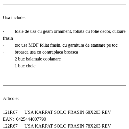
Usa include:
· foaie de usa cu geam ornament, foliata cu folie decor, culoare
frasin
·
toc usa MDF foliat frasin, cu garnitura de etansare pe toc
·
broasca usa cu contraplaca broasca
·
2 buc balamale coplanare
·
1 buc cheie
Articole:
121R67
__ USA KARPAT SOLO FRASIN 68X203 REV __
EAN: 6425444007790
122R67
__ USA KARPAT SOLO FRASIN 78X203 REV __