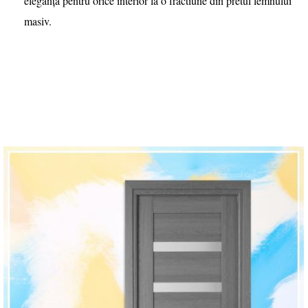
eleganţa pentru orice interior la o fractiune din pretul
lemnului
masiv.